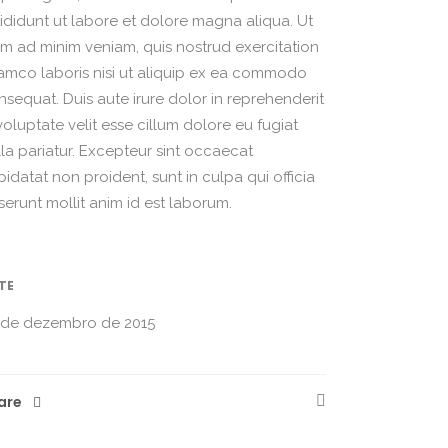
cididunt ut labore et dolore magna aliqua. Ut
im ad minim veniam, quis nostrud exercitation
lamco laboris nisi ut aliquip ex ea commodo
nsequat. Duis aute irure dolor in reprehenderit
voluptate velit esse cillum dolore eu fugiat
lla pariatur. Excepteur sint occaecat
idatat non proident, sunt in culpa qui officia
serunt mollit anim id est laborum.
TE
 de dezembro de 2015
are