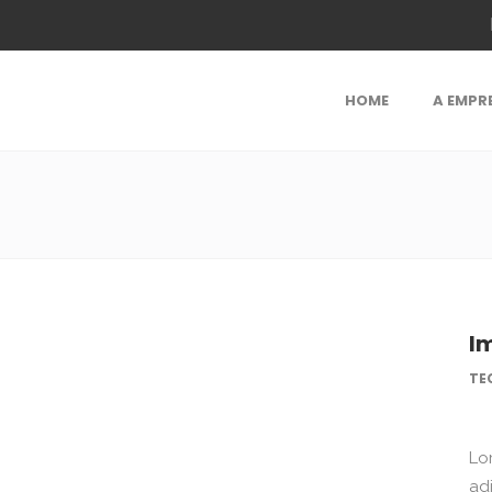
HOME
A EMPR
I
TE
Lo
ad