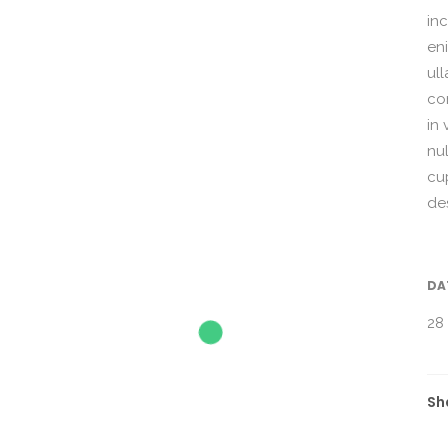
in
en
ul
co
in 
nu
cup
de
DA
28
Sh