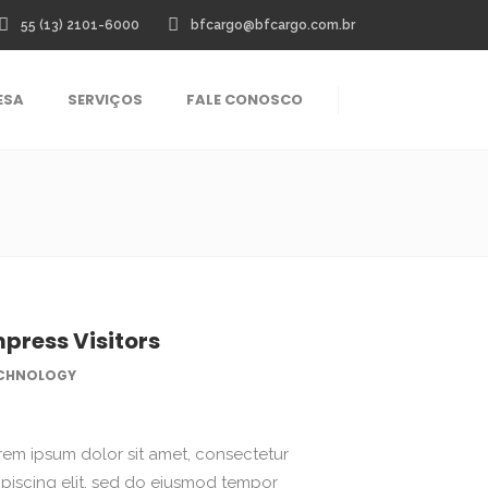
55 (13) 2101-6000
bfcargo@bfcargo.com.br
ESA
SERVIÇOS
FALE CONOSCO
mpress Visitors
CHNOLOGY
rem ipsum dolor sit amet, consectetur
ipiscing elit, sed do eiusmod tempor