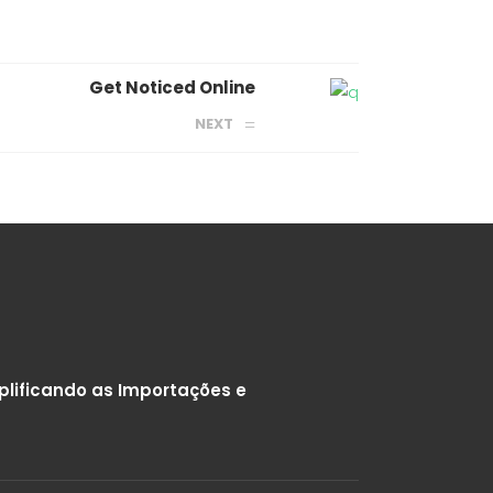
Get Noticed Online
NEXT
lificando as Importações e