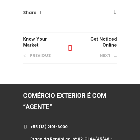
Share
Know Your
Get Noticed
Market
Online
PREVIOUS
NEXT
COMÉRCIO EXTERIOR É COM
“AGENTE”
+55 (13) 2101-6000
Praça da República, nº 62, Cj 44/45/46 -